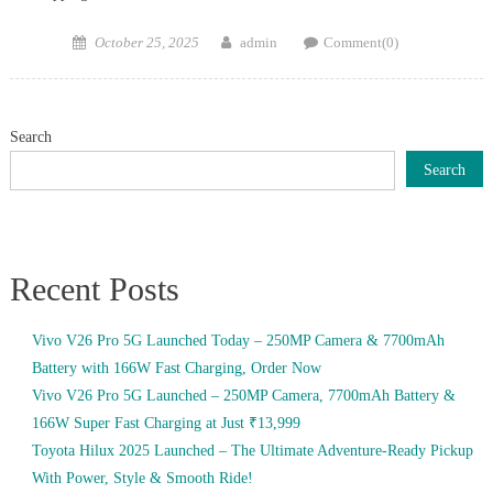
Posted
Author
October 25, 2025
admin
Comment(0)
on
Search
Search
Recent Posts
Vivo V26 Pro 5G Launched Today – 250MP Camera & 7700mAh
Battery with 166W Fast Charging, Order Now
Vivo V26 Pro 5G Launched – 250MP Camera, 7700mAh Battery &
166W Super Fast Charging at Just ₹13,999
Toyota Hilux 2025 Launched – The Ultimate Adventure-Ready Pickup
With Power, Style & Smooth Ride!