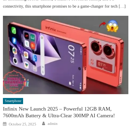
connectivity, this smartphone promises to be a game-changer for tech […]
Smartphone
Infinix New Launch 2025 – Powerful 12GB RAM,
7600mAh Battery & Ultra-Clear 300MP AI Camera!
Author
Posted
admin
October 25, 2025
on