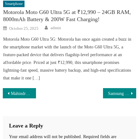
Smartphone
Motorola Moto G60 Ultra 5G at ₹12,990 – 24GB RAM,
8000mAh Battery & 200W Fast Charging!
Author
Posted
admin
October 25, 2025
on
Motorola Moto G60 Ultra 5G: Motorola has once again created a buzz in
the smartphone market with the launch of the Moto G60 Ultra 5G, a
feature-packed device that delivers flagship-level performance at an
affordable price. Priced at just ₹12,990, this smartphone promises
lightning-fast speed, massive battery backup, and high-end specifications
that make it one […]
Post
Mahindra Bolero 2025 Launched – Rugged SUV with Fresh Design, New Features, and Reliable Performance
Samsung S25 Ultra 2025 – 300MP Camera, Snapdragon 8 Gen 3 Power & Dazzling Diwali Offer Starting This Dhanteras – Book Now!
navigation
Leave a Reply
Your email address will not be published.
Required fields are