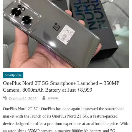
Smartphone
OnePlus Nord 2T 5G Smartphone Launched – 350MP
Camera, 8000mAh Battery at Just ₹8,999
Author
Posted
admin
October 25, 2025
on
OnePlus Nord 2T 5G: OnePlus has once again impressed the smartphone
market with the launch of its OnePlus Nord 2T 5G, a feature-packed
device designed to offer a premium experience at an affordable price. With
an astonishing 350MP camera, a massive 8000mAh battery, and 5G