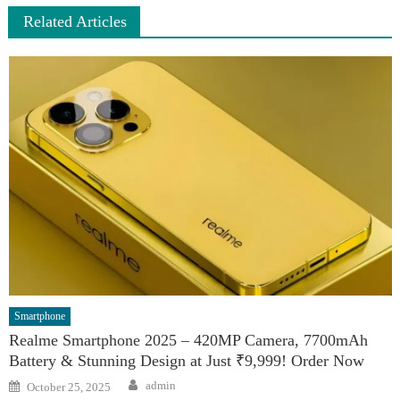
Related Articles
Smartphone
Realme Smartphone 2025 – 420MP Camera, 7700mAh
Battery & Stunning Design at Just ₹9,999! Order Now
Author
Posted
admin
October 25, 2025
on