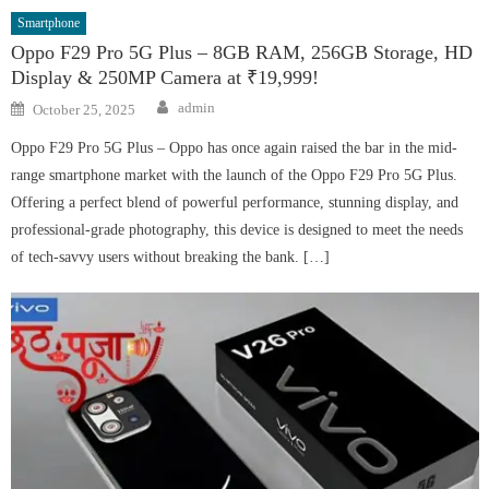
Smartphone
Oppo F29 Pro 5G Plus – 8GB RAM, 256GB Storage, HD
Display & 250MP Camera at ₹19,999!
Author
Posted
admin
October 25, 2025
on
Oppo F29 Pro 5G Plus – Oppo has once again raised the bar in the mid-
range smartphone market with the launch of the Oppo F29 Pro 5G Plus.
Offering a perfect blend of powerful performance, stunning display, and
professional-grade photography, this device is designed to meet the needs
of tech-savvy users without breaking the bank. […]