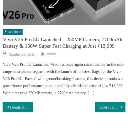
Smartphone
Vivo V26 Pro 5G Launched – 250MP Camera, 7700mAh
Battery & 166W Super Fast Charging at Just ₹13,999
Author
Posted
admin
October 26, 2025
on
Vivo V26 Pro 5G Launched: Vivo has once again raised the bar in the mid-
range smartphone segment with the launch of its latest flagship, the Vivo
V26 Pro 5G. Packed with groundbreaking features, this device promises a
powerhouse performance at an incredibly affordable price of just ₹13,999.
With a massive 250MP camera, a 7700mAh battery, […]
Post
Honda SP 125 2025 Returns with Sporty Aggressive Styling, Dependable Mileage Output, Comfortable Ride Quality and Advanced Features
OnePlus 13T 5G Launched – A Flagship Smartphone with 200MP Camera, 120Hz AMOLED Display & 512GB Storage at Only ₹10,490!
navigation